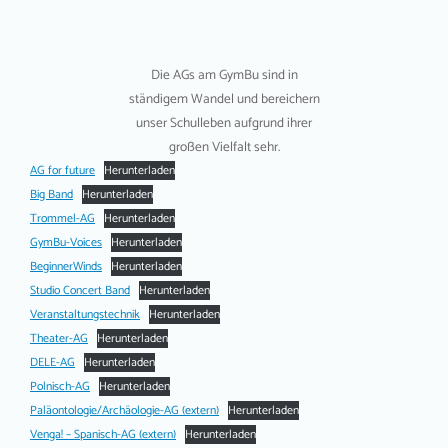
Die AGs am GymBu sind in
ständigem Wandel und bereichern
unser Schulleben aufgrund ihrer
großen Vielfalt sehr.
AG for future
Herunterladen
Big Band
Herunterladen
Trommel-AG
Herunterladen
GymBu-Voices
Herunterladen
BeginnerWinds
Herunterladen
Studio Concert Band
Herunterladen
Veranstaltungstechnik
Herunterladen
Theater-AG
Herunterladen
DELE-AG
Herunterladen
Polnisch-AG
Herunterladen
Paläontologie/Archäologie-AG (extern)
Herunterladen
Venga! – Spanisch-AG (extern)
Herunterladen