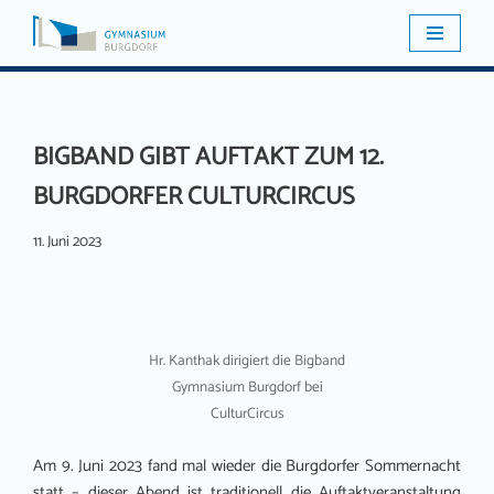
Zum
Inhalt
springen
BIGBAND GIBT AUFTAKT ZUM 12.
BURGDORFER CULTURCIRCUS
11. Juni 2023
Hr. Kanthak dirigiert die Bigband
Gymnasium Burgdorf bei
CulturCircus
Am 9. Juni 2023 fand mal wieder die Burgdorfer Sommernacht
statt – dieser Abend ist traditionell die Auftaktveranstaltung