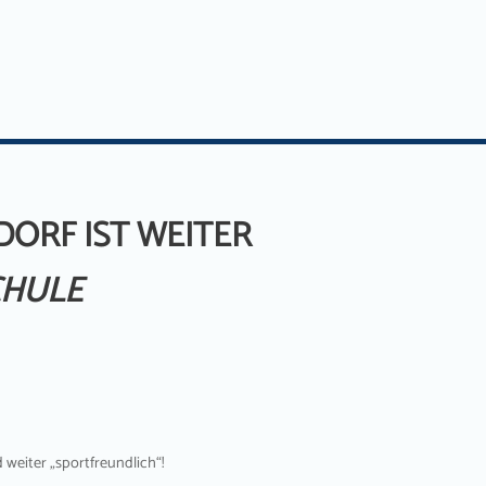
ORF IST WEITER
CHULE
d weiter „sportfreundlich“!