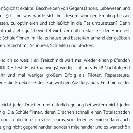
s (möglichst exakte) Beschreiben von Gegenständen, Lebewesen und
r 5d. Und was würde sich bei diesem windigen Frühling besser
assen, zu optimieren und schließlich in die Tat umzusetzen? Denn
beit mit „sehr gut“ bewertet wird, vermutlich klasse – der Härtetest
2 Schüler*innen im Mai zuhause und bastelten anhand der geübten
: Stilecht mit Schnüren, Schleifen und Stöcken.
ndlich so weit: Herr Freischmidt warf mal wieder einen prüfenden
DLICH fest: Es ist (halbwegs) windig – ab aufs Feld! Nachfolgend
ehr und mal weniger großem Erfolg als Piloten, Reparateure,
 – die Ergebnisse des kurzweiligen Ausflugs aufs Feld hinter der
 nicht jeder Drachen und natürlich gelang bei weitem nicht jeder
hig. Die Schüler*innen, deren Drachen schnell einen Totalschaden
, und so bildeten sich viele Teams, von denen es einigen dann auch
 Es ging nicht gegeneinander, sondern miteinander und es war schön