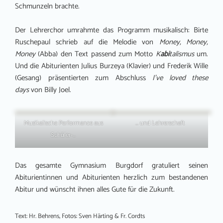
Schmunzeln brachte.
Der Lehrerchor umrahmte das Programm musikalisch: Birte
Ruschepaul schrieb auf die Melodie von
Money, Money,
Money
(Abba) den Text passend zum Motto
K
abi
talismus
um.
Und die Abiturienten Julius Burzeya (Klavier) und Frederik Wille
(Gesang) präsentierten zum Abschluss
I’ve loved these
days
von Billy Joel.
Musikalische Performance aus
… und Lehrerschaft
Schüler-…
Das gesamte Gymnasium Burgdorf gratuliert seinen
Abiturientinnen und Abiturienten herzlich zum bestandenen
Abitur und wünscht ihnen alles Gute für die Zukunft.
Text: Hr. Behrens, Fotos: Sven Härting & Fr. Cordts