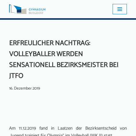
Zum
Inhalt
springen
ERFREULICHER NACHTRAG:
VOLLEYBALLER WERDEN
SENSATIONELL BEZIRKSMEISTER BEI
JTFO
16. Dezember 2019
Am 11.12.2019 fand in Laatzen der Bezirksentscheid von
„Jugend trainiert für Olympia“ im Volleyball (WK II) statt.