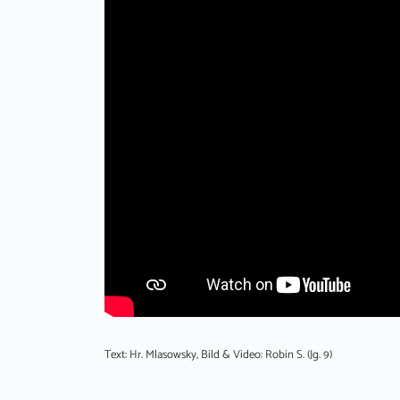
Text: Hr. Mlasowsky, Bild & Video: Robin S. (Jg. 9)