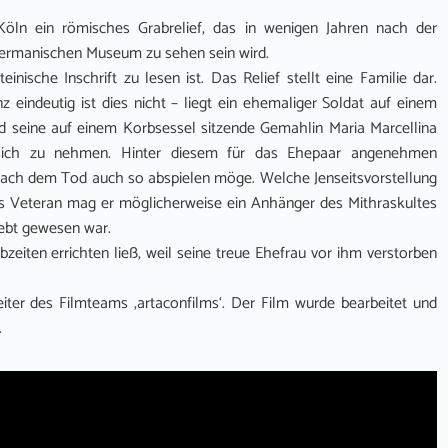
Köln ein römisches Grabrelief, das in wenigen Jahren nach der
ermanischen Museum zu sehen sein wird.
inische Inschrift zu lesen ist. Das Relief stellt eine Familie dar.
eindeutig ist dies nicht – liegt ein ehemaliger Soldat auf einem
nd seine auf einem Korbsessel sitzende Gemahlin Maria Marcellina
 sich zu nehmen. Hinter diesem für das Ehepaar angenehmen
nach dem Tod auch so abspielen möge. Welche Jenseitsvorstellung
. Als Veteran mag er möglicherweise ein Anhänger des Mithraskultes
iebt gewesen war.
ebzeiten errichten ließ, weil seine treue Ehefrau vor ihm verstorben
iter des Filmteams ‚artaconfilms‘. Der Film wurde bearbeitet und
.