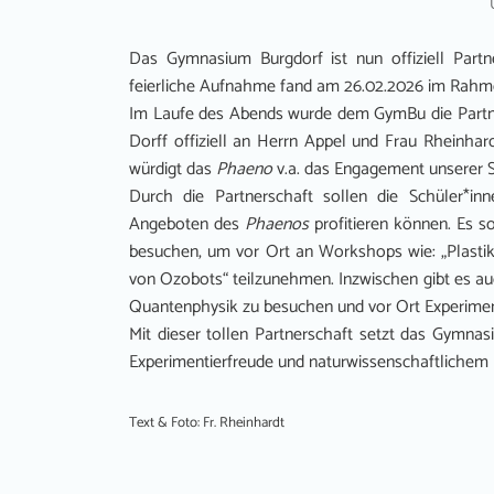
Das Gymnasium Burgdorf ist nun offiziell Par
feierliche Aufnahme fand am 26.02.2026 im Rahme
Im Laufe des Abends wurde dem GymBu die Partner
Dorff offiziell an Herrn Appel und Frau Rheinhar
würdigt das
Phaeno
v.a. das Engagement unserer S
Durch die Partnerschaft sollen die Schüler*in
Angeboten des
Phaenos
profitieren können. Es 
besuchen, um vor Ort an Workshops wie: „Plasti
von Ozobots“ teilzunehmen. Inzwischen gibt es au
Quantenphysik zu besuchen und vor Ort Experime
Mit dieser tollen Partnerschaft setzt das Gymnas
Experimentierfreude und naturwissenschaftlichem I
Text & Foto: Fr. Rheinhardt