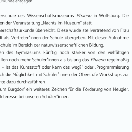
Urkunde entgegen
tnerschule des Wissenschaftsmuseums
Phaeno
in Wolfsburg. Die
n der Veranstaltung „Nachts im Museum“ statt.
schaftsurkunde überreicht. Diese wurde stellvertretend von Frau
dt als Vertreter*innen der Schule übergeben. Mit dieser Aufnahme
chule im Bereich der naturwissenschaftlichen Bildung.
nen des Gymnasiums künftig noch stärker von den vielfältigen
sollen noch mehr Schüler*innen als bislang das
Phaeno
regelmäßig
k – Ist das Kunststoff oder kann das weg?“ oder „Programmierung
ch die Möglichkeit mit Schüler*innen der Oberstufe Workshops zur
nte dazu durchzuführen.
ium Burgdorf ein weiteres Zeichen für die Förderung von Neugier,
nteresse bei unseren Schüler*innen.