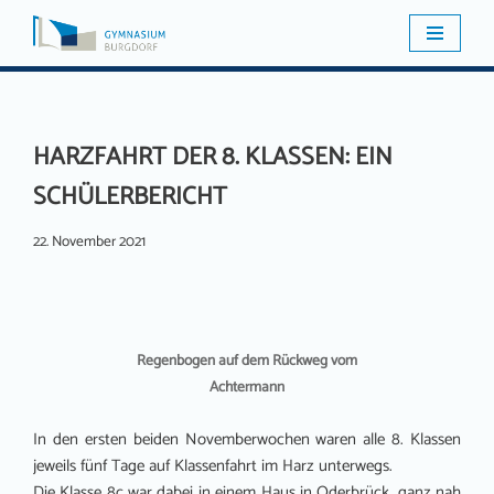
Zum
Inhalt
springen
HARZFAHRT DER 8. KLASSEN: EIN
SCHÜLERBERICHT
22. November 2021
Regenbogen auf dem Rückweg vom
Achtermann
In den ersten beiden Novemberwochen waren alle 8. Klassen
jeweils fünf Tage auf Klassenfahrt im Harz unterwegs.
Die Klasse 8c war dabei in einem Haus in Oderbrück, ganz nah