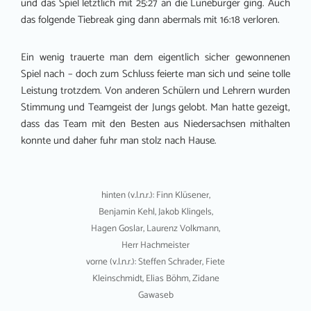
und das Spiel letztlich mit 25:27 an die Lüneburger ging. Auch
das folgende Tiebreak ging dann abermals mit 16:18 verloren.
Ein wenig trauerte man dem eigentlich sicher gewonnenen
Spiel nach – doch zum Schluss feierte man sich und seine tolle
Leistung trotzdem. Von anderen Schülern und Lehrern wurden
Stimmung und Teamgeist der Jungs gelobt. Man hatte gezeigt,
dass das Team mit den Besten aus Niedersachsen mithalten
konnte und daher fuhr man stolz nach Hause.
hinten (v.l.n.r.): Finn Klüsener,
Benjamin Kehl, Jakob Klingels,
Hagen Goslar, Laurenz Volkmann,
Herr Hachmeister
vorne (v.l.n.r.): Steffen Schrader, Fiete
Kleinschmidt, Elias Böhm, Zidane
Gawaseb