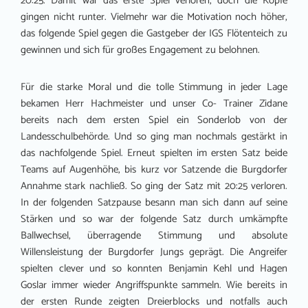
20:25. Damit war das erste Spiel verloren, doch die Köpfe
gingen nicht runter. Vielmehr war die Motivation noch höher,
das folgende Spiel gegen die Gastgeber der IGS Flötenteich zu
gewinnen und sich für großes Engagement zu belohnen.
Für die starke Moral und die tolle Stimmung in jeder Lage
bekamen Herr Hachmeister und unser Co- Trainer Zidane
bereits nach dem ersten Spiel ein Sonderlob von der
Landesschulbehörde. Und so ging man nochmals gestärkt in
das nachfolgende Spiel. Erneut spielten im ersten Satz beide
Teams auf Augenhöhe, bis kurz vor Satzende die Burgdorfer
Annahme stark nachließ. So ging der Satz mit 20:25 verloren.
In der folgenden Satzpause besann man sich dann auf seine
Stärken und so war der folgende Satz durch umkämpfte
Ballwechsel, überragende Stimmung und absolute
Willensleistung der Burgdorfer Jungs geprägt. Die Angreifer
spielten clever und so konnten Benjamin Kehl und Hagen
Goslar immer wieder Angriffspunkte sammeln. Wie bereits in
der ersten Runde zeigten Dreierblocks und notfalls auch