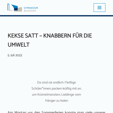
Zum
Inhalt
springen
KEKSE SATT – KNABBERN FÜR DIE
UMWELT
5. Juli 2023
Da sind sie endlich: Fleißige
Schüler*innen packen kräftig mit an,
um Krümelmonsters Lieblinge vom
Hänger zu holen
Am Montag vor den Sommerferien konnte man viele unserer