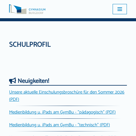
Zum
Inhalt
springen
SCHULPROFIL
Neuigkeiten!
Unsere aktuelle Einschulungsbroschüre für den Sommer 2026
(PDF)
Medienbildung u. iPads am GymBu - "pädagogisch" (PDF)
Medienbildung u. iPads am GymBu - "technisch" (PDF)