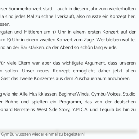
unser Sommerkonzert statt – auch in diesem Jahr zum wiederholten
a sind jedes Mal zu schnell verkauft, also musste ein Konzept her,
ssen.
ngsten und Mittleren um 17 Uhr in einem ersten Konzert auf der
m 19 Uhr in einem zweiten Konzert zum Zuge. Wer bleiben wollte,
nd an der Bar stärken, da der Abend so schön lang wurde.
für viele Eltern war aber das wichtigste Argument, dass unseren
n sollen. Unser neues Konzept ermöglicht daher jetzt allen
als Gast das zweite Konzertes aus dem Zuschauerraum anzuhören.
 wie nie: Alle Musikklassen, BeginnerWinds, Gymbu-Voices, Studio
er Bühne und spielten ein Programm, das von der deutschen
ard Bernsteins West Side Story, Y.M.C.A. und Tequila bis hin zu
 GymBu wussten wieder einmal zu begeistern!