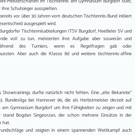
ini-Meisterschaften im Tischtennis am Gymnasium Burgdorf statt,
r ihre Schulsieger ausspielten.
bereits vor über 30 Jahren vom deutschen Tischtennis-Bund initiiert
sentscheid ausgespielt wird.
 Burgdorfer Tischtennisabteilungen (TSV Burgdorf, Heeßeler SV und
de voll zu tun, meisterten ihre Aufgabe aber souverän und
n während des Turniers, wenn es Regelfragen gab oder
ssten. Aber auch die Klasse 8d und weitere tischtennis-affine
Showtrainings durfte natürlich nicht fehlen. Eine „alte Bekannte“
 3. Bundesliga bei Hannover 96, die als Herbstmeister derzeit auf
018 am Gymnasium Burgdorf um ihre Fähigkeiten zu zeigen und mit
er stand Bogdan Singeorzan, der schon mehrere Einsätze in der
 hat.
 Grundschläge und zeigten in einem spannenden Wettkampf auch