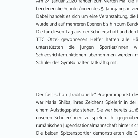
Am 24. Januar 2020 fanden zum vierten Mal die M
bei denen die Schüler/innen des 5. Jahrgangs in vie
Dabei handelt es sich um eine Veranstaltung, die 
wurde und auf mehreren Ebenen bis hin zum Bunde
Die für diesen Tag aus der Schülerschaft und den
TTC Otze) gewonnenen Helfer hatten alle Hän
unterstützten die jungen Sportler/inne
Schiedsrichterfunktionen übernommen werden mu
Schüler des GymBu halfen tatkräftig mit.
Der fast schon „traditionelle“ Programmpunkt des 
war Maria Shiiba, ihres Zeichens Spielerin in der
einem Aufstiegsplatz stehen. Sie war bereits 2
unseren Schüler/innen zu spielen. Ihr gegenüb
rumänischen Jugendnationalmannschaft hinter sich
Die beiden Spitzensportler demonstrierten die