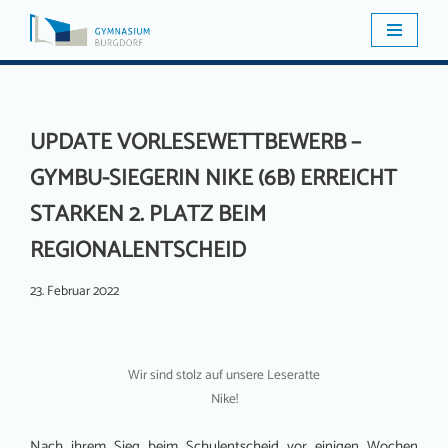
Zum
Inhalt
springen
UPDATE VORLESEWETTBEWERB –
GYMBU-SIEGERIN NIKE (6B) ERREICHT
STARKEN 2. PLATZ BEIM
REGIONALENTSCHEID
23. Februar 2022
Wir sind stolz auf unsere Leseratte
Nike!
Nach ihrem Sieg beim Schulentscheid vor einigen Wochen